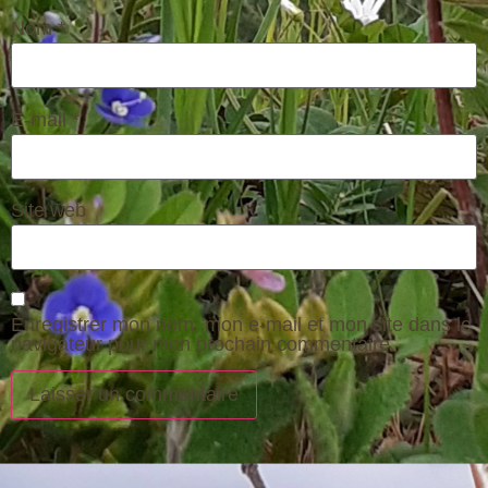
Nom
*
E-mail
*
Site web
Enregistrer mon nom, mon e-mail et mon site dans le
navigateur pour mon prochain commentaire.