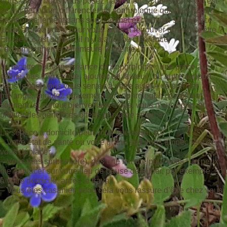
Vous-aussi, vous vous posez naïvement la question ? Qu’est-
ce qui peut bien différencier un sophrologue qui vous reçoit
traditionnellement dans son Cabinet et celui qui se déplace
jusqu’à chez vous, pour vous aider à retrouver un mieux-être ?
Eh bien, c’est simple, il n’y a aucune différence,
l’accompagnement demeure le même !
La recette pour une séance de sophrologie : une pièce au
calme, pas trop étroite, ajoutez un fauteuil, ou autre support
dans lequel vous vous sentez à votre aise. A ce premier
mélange, rajoutez également un sophrologue compétent,
souriant, et surtout bienveillant. Voilà, vous n’avez plus qu’à
profiter des bénéfices offerts par votre séance !
La séance à domicile peut vous intéresser si :
– Votre état de santé ou votre grand âge vous empêchent de
vous déplacer
– Vous êtes surbooké(e), pas une minute pour vous ! Je peux
me déplacer sur votre lieu de pause déjeuner, par exemple, soit
à votre domicile, après le travail
– Vous êtes casanier, et/ou cela vous rassure d’être chez vous