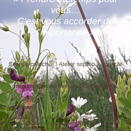
vous…
C’est vous accorder de
l’importance »
Séance collective / Atelier sophro à domicile
Intervention au sein des collectivités
Je vous propose :
– des séances de groupe avec des thématiques plus
générales, adaptées au public : soit dans un lieu d’accueil
préalablement défini ou en plein air (10 pers max), soit à mon