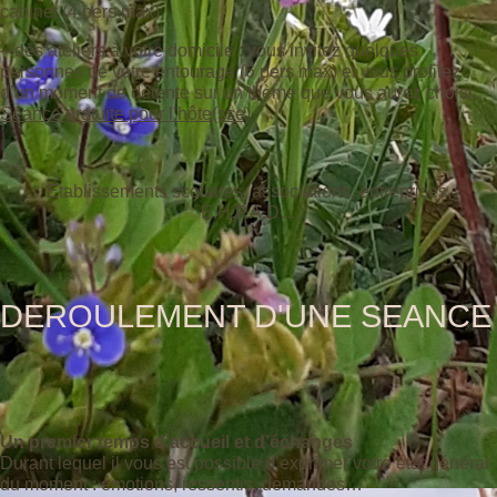
cabinet (4 pers max)
– des ateliers à votre domicile : vous invitez quelques
personnes de votre entourage (6 pers max) et vous profitez
d’un moment de détente sur un thème que vous aurez choisi.
Séance gratuite pour l’hôte(sse)
Etablissements scolaires, associations, entreprises,
E.H.P.A.D…
DEROULEMENT D'UNE SEANCE
Un premier temps d’accueil et d’échanges
Durant lequel il vous est possible d’exprimer votre état général
du moment : émotions, ressentis, demandes…