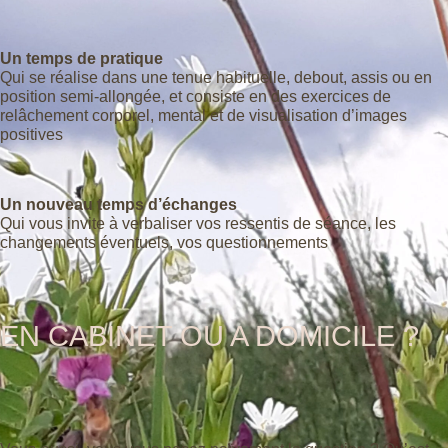
Un temps de pratique
Qui se réalise dans une tenue habituelle, debout, assis ou en
position semi-allongée, et consiste en des exercices de
relâchement corporel, mental et de visualisation d’images
positives
Un nouveau temps d’échanges
Qui vous invite à verbaliser vos ressentis de séance, les
changements éventuels, vos questionnements
EN CABINET OU A DOMICILE ?