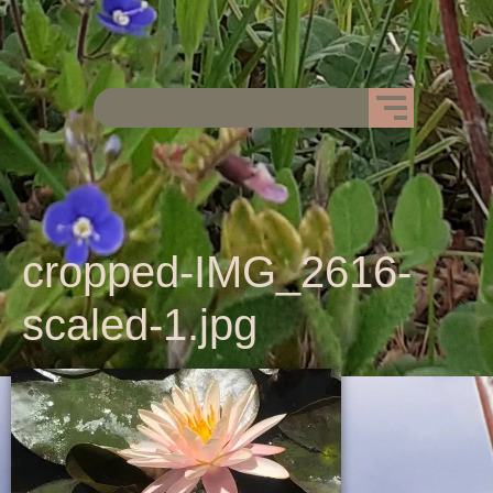
cropped-IMG_2616-
scaled-1.jpg