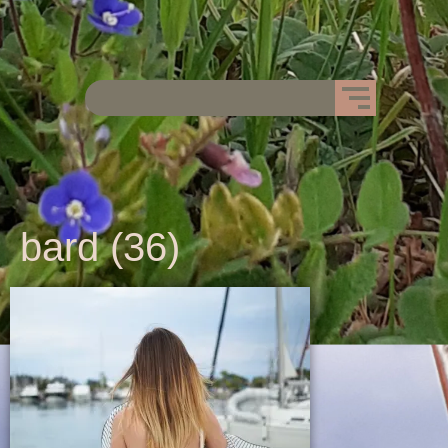
bard (36)