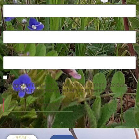
Nom
*
E-mail
*
Site web
Enregistrer mon nom, mon e-mail et mon site dans le
navigateur pour mon prochain commentaire.