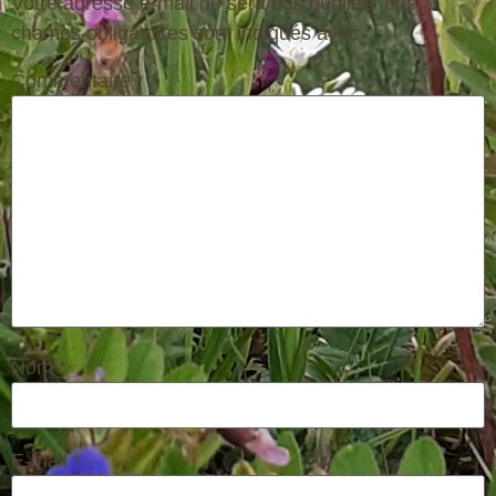
Votre adresse e-mail ne sera pas publiée.
Les
champs obligatoires sont indiqués avec
*
Commentaire
*
Nom
*
E-mail
*