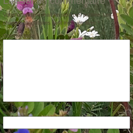
Laisser un commentaire
Votre adresse e-mail ne sera pas publiée.
Les
champs obligatoires sont indiqués avec
*
Commentaire
*
Nom
*