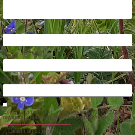
Nom
*
E-mail
*
Site web
Enregistrer mon nom, mon e-mail et mon site dans le
navigateur pour mon prochain commentaire.