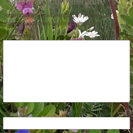
Laisser un commentaire
Votre adresse e-mail ne sera pas publiée.
Les
champs obligatoires sont indiqués avec
*
Commentaire
*
Nom
*